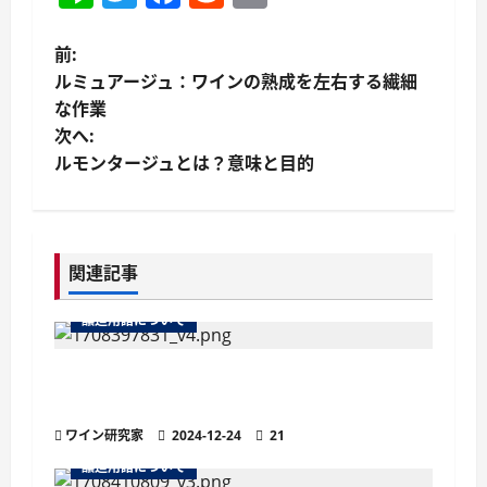
投
前:
ルミュアージュ：ワインの熟成を左右する繊細
稿
な作業
次へ:
ナ
ルモンタージュとは？意味と目的
ビ
ゲ
関連記事
ー
醸造用語について
シ
ョ
より繊細な泡立ちが魅力の「ペティヤン」
とは？他のスパークリングワインとの違い
ン
ワイン研究家
2024-12-24
21
醸造用語について