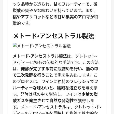
ック品種から造られ、
甘くフルーティーで、微
炭酸
の爽やかな味わいを持っています。また、
桃やアプリコットなどの甘い果実のアロマ
が特
徴的です。
メトード・アンセストラル製法
メトード・アンセストラル製法
は、クレレット・
ド・ディーに特有の伝統的な手法です。この方法
は、
発酵が完了する前に瓶詰めを行い、瓶の中
で二次発酵を行う
ことで泡を生み出します。こ
のプロセスは、ワインに独特の
フレッシュでフ
ルーティーな味わいと、繊細な泡立ち
を与えま
す。発酵は瓶の中で継続し、ワインは
少量の炭
酸ガスを発生させて自然な発泡性
を獲得しま
す。メトード・アンセストラルは、クレレット・ド・
ディーの
テロワールを反映した
複雑で魅力的な