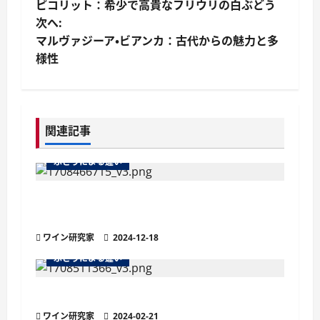
ピコリット：希少で高貴なフリウリの白ぶどう
稿
次へ:
マルヴァジーア・ビアンカ：古代からの魅力と多
ナ
様性
ビ
ゲ
関連記事
ー
ぶどうによる違い
シ
ョ
ピノ・ネロとは？イタリア産ピノ・ノワール
の特徴
ン
ワイン研究家
2024-12-18
ぶどうによる違い
プティ・ヴェルド – ボルドーの秘めたる力
ワイン研究家
2024-02-21